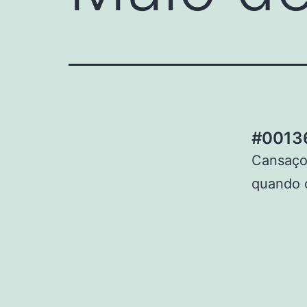
#00136
Cansaço.
quando o