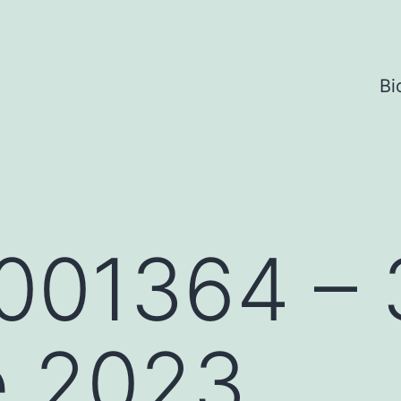
Bi
001364 – 
e 2023