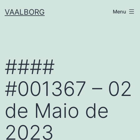
Skip
VAALBORG
Menu
to
content
####
#001367 – 02
de Maio de
2023