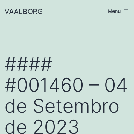
Skip
VAALBORG
Menu
to
content
####
#001460 – 04
de Setembro
de 2023