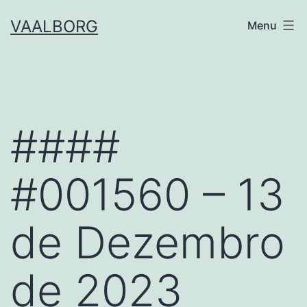
Skip
VAALBORG
Menu
to
content
####
#001560 – 13
de Dezembro
de 2023