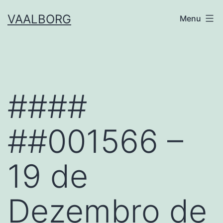
Skip
VAALBORG
Menu
to
content
####
##001566 –
19 de
Dezembro de