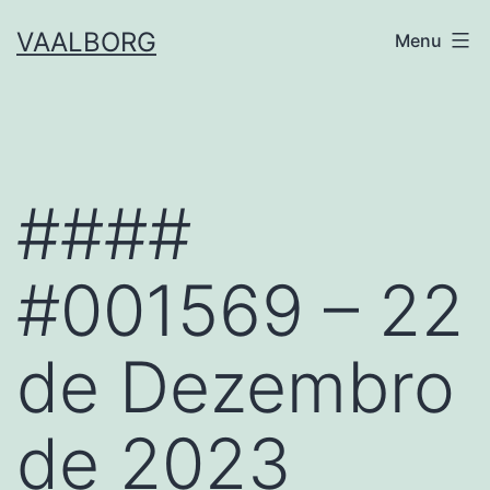
Skip
VAALBORG
Menu
to
content
####
#001569 – 22
de Dezembro
de 2023