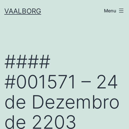
Skip
VAALBORG
Menu
to
content
####
#001571 – 24
de Dezembro
de 2203