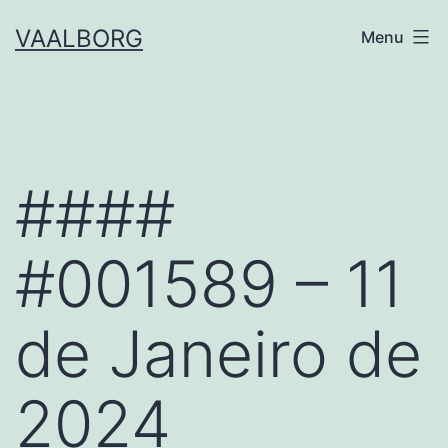
Skip
VAALBORG
Menu
to
content
####
#001589 – 11
de Janeiro de
2024