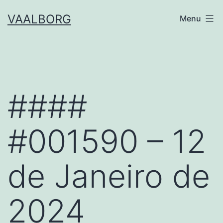
Skip
VAALBORG
Menu
to
content
####
#001590 – 12
de Janeiro de
2024