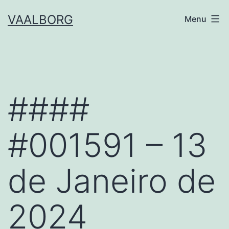
Skip
VAALBORG
Menu
to
content
####
#001591 – 13
de Janeiro de
2024