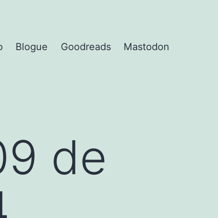
o
Blogue
Goodreads
Mastodon
09 de
4