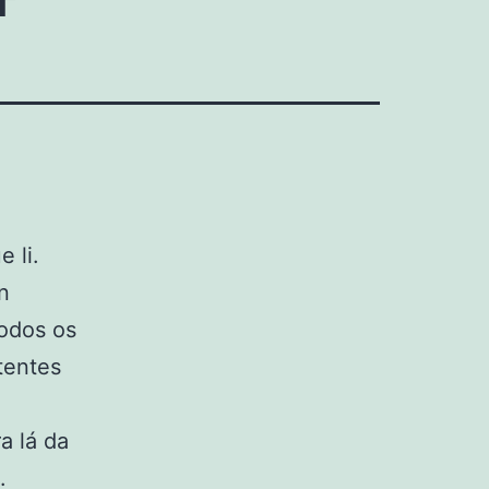
e li.
n
todos os
tentes
a lá da
.