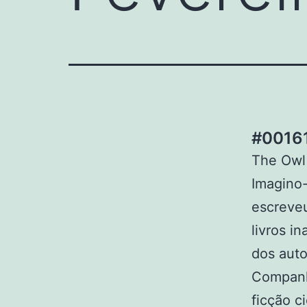
#00161
The Owl i
Imagino-
escreveu
livros i
dos auto
Companhi
ficção ci