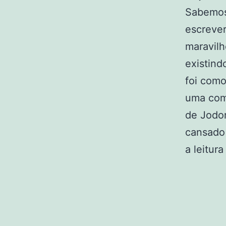
Sabemos 
escrever
maravilh
existind
foi como
uma com
de Jodor
cansado
a leitura