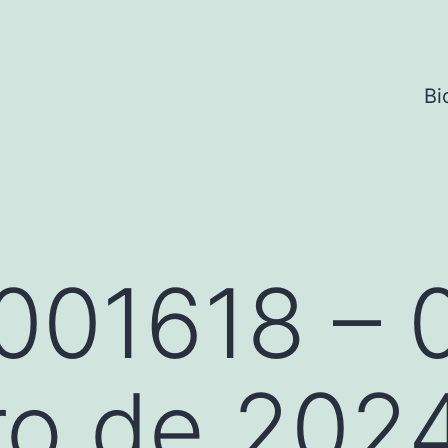
Bi
001618 – 
ro de 202