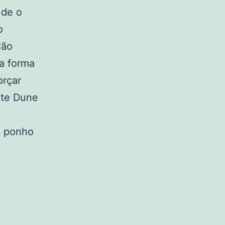
 de o
o
Não
ma forma
orçar
nte Dune
u
s ponho