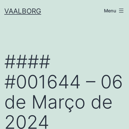
Skip
VAALBORG
Menu
to
content
####
#001644 – 06
de Março de
2024