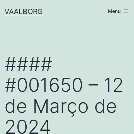
Skip
VAALBORG
Menu
to
content
####
#001650 – 12
de Março de
2024