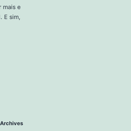
r mais e
. E sim,
Archives