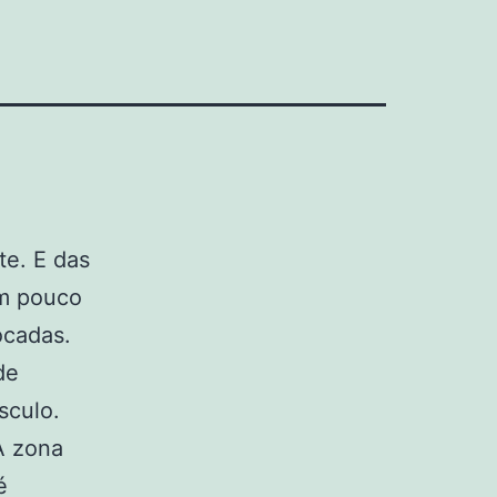
te. E das
um pouco
ocadas.
de
sculo.
A zona
é