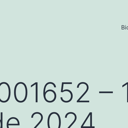
Bi
001652 – 
de 2024