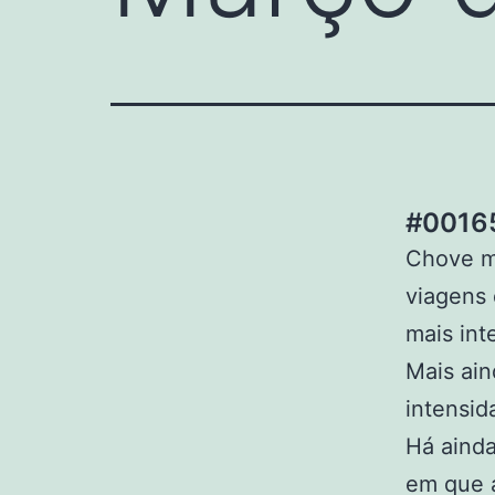
#00165
Chove mu
viagens 
mais int
Mais ai
intensid
Há ainda
em que a