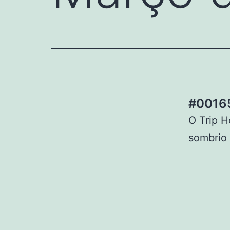
#00165
O Trip H
sombrio 