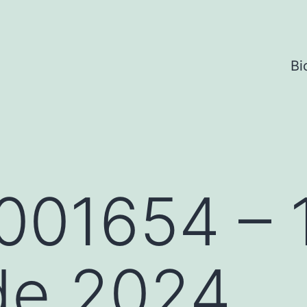
Bi
001654 – 
de 2024