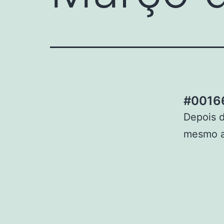
#00166
Depois d
mesmo a