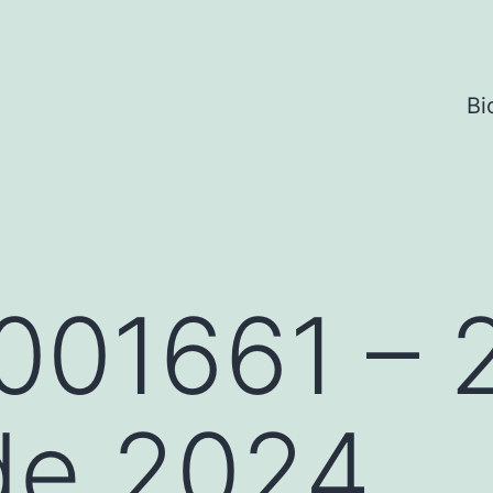
Bi
001661 – 
de 2024