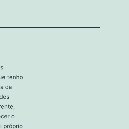
os
ue tenho
a da
ndes
rente,
ecer o
i próprio