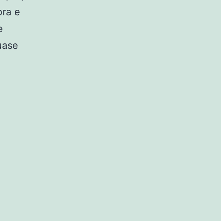
ora e
e
uase