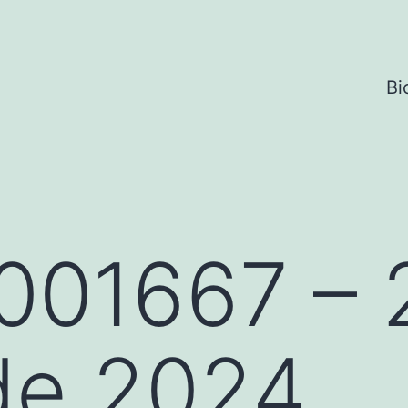
Bi
001667 – 
de 2024