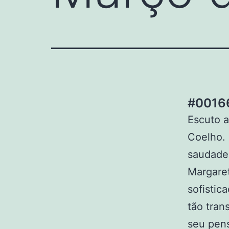
#00166
Escuto a
Coelho.
saudade
Margare
sofistic
tão tran
seu pens