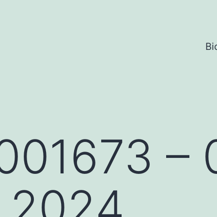
Bi
001673 – 
e 2024