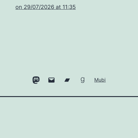
​on 29/07/2026 at 11:35
Mastodon
Email
Bandcamp
Goodreads
Mubi