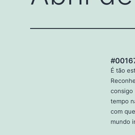
#00167
É tão es
Reconheç
consigo 
tempo n
com que
mundo in