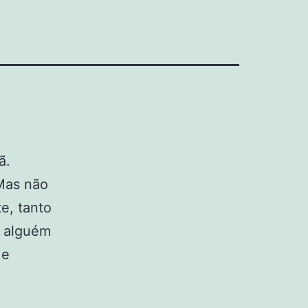
ã.
 Mas não
e, tanto
, alguém
 e