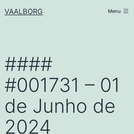
Skip
VAALBORG
Menu
to
content
####
#001731 – 01
de Junho de
2024