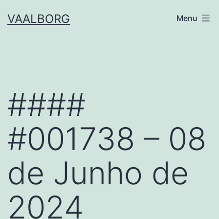
Skip
VAALBORG
Menu
to
content
####
#001738 – 08
de Junho de
2024