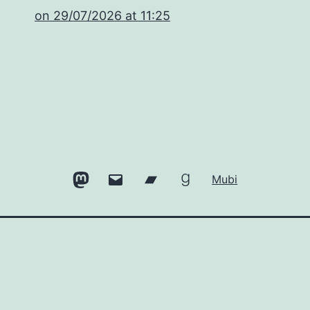
​on 29/07/2026 at 11:25
Mastodon
Email
Bandcamp
Goodreads
Mubi