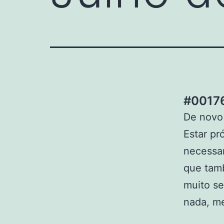
#00176
De novo 
Estar p
necessar
que tam
muito se
nada, m