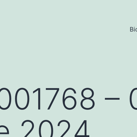
Bi
001768 – 
e 2024