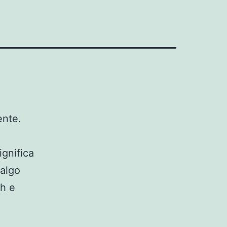
ente.
gnifica
algo
sh e