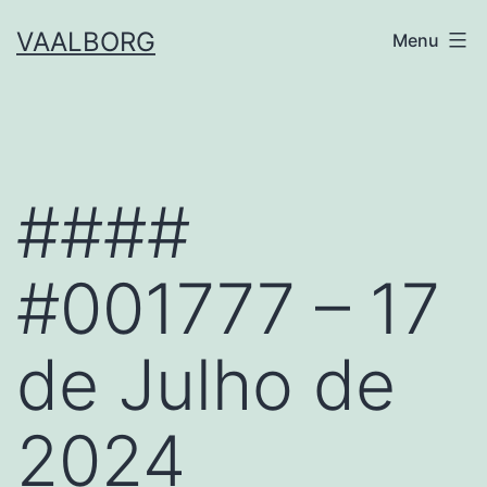
Skip
VAALBORG
Menu
to
content
####
#001777 – 17
de Julho de
2024