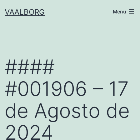
Skip
VAALBORG
Menu
to
content
####
#001906 – 17
de Agosto de
2024