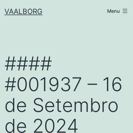
Skip
VAALBORG
Menu
to
content
####
#001937 – 16
de Setembro
de 2024