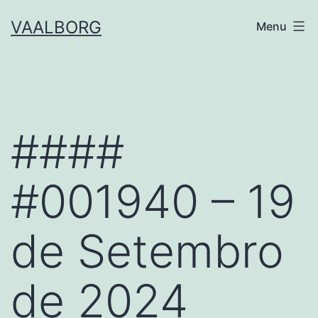
Skip
VAALBORG
Menu
to
content
####
#001940 – 19
de Setembro
de 2024