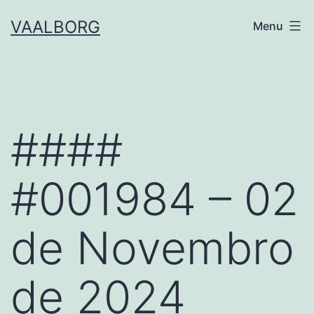
Skip
VAALBORG
Menu
to
content
####
#001984 – 02
de Novembro
de 2024