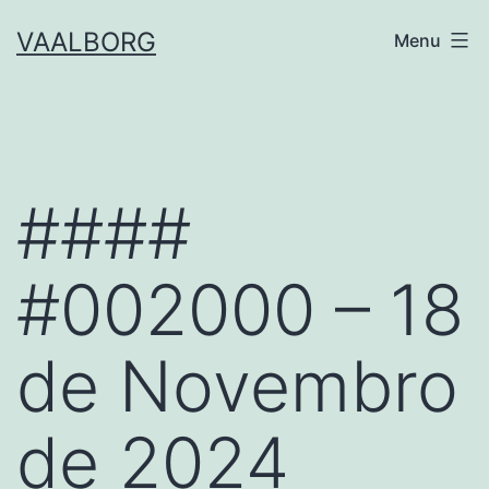
Skip
VAALBORG
Menu
to
content
####
#002000 – 18
de Novembro
de 2024