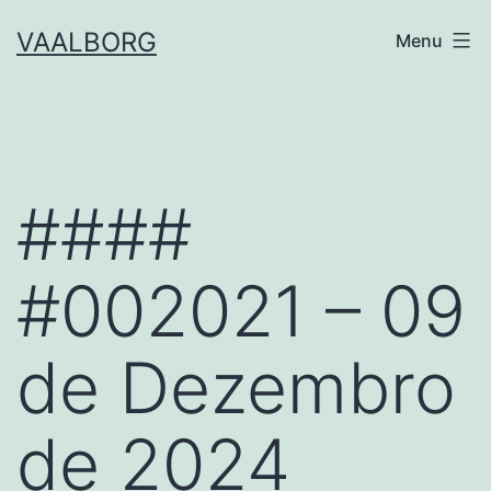
Skip
VAALBORG
Menu
to
content
####
#002021 – 09
de Dezembro
de 2024