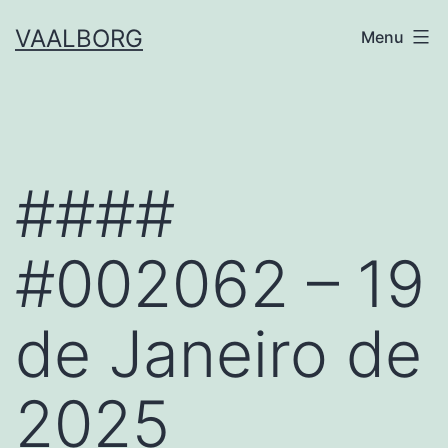
Skip
VAALBORG
Menu
to
content
####
#002062 – 19
de Janeiro de
2025