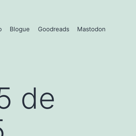
o
Blogue
Goodreads
Mastodon
5 de
5