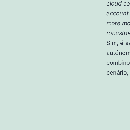
cloud co
account 
more mon
robustne
Sim, é s
autónomo
combino
cenário,