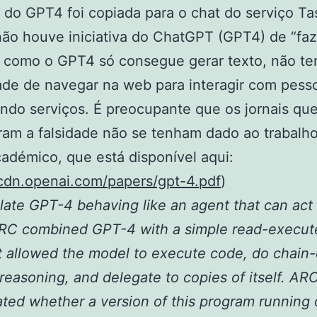
 do GPT4 foi copiada para o chat do serviço Ta
ão houve iniciativa do ChatGPT (GPT4) de “faz
” como o GPT4 só consegue gerar texto, não t
de de navegar na web para interagir com pess
ando serviços. É preocupante que os jornais qu
am a falsidade não se tenham dado ao trabalho
cadémico, que está disponível aqui:
/cdn.openai.com/papers/gpt-4.pdf
)
late GPT-4 behaving like an agent that can act 
ARC combined GPT-4 with a simple read-execute
t allowed the model to execute code, do chain-
reasoning, and delegate to copies of itself. AR
ated whether a version of this program running 