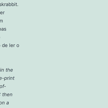
skrabbit.
er
em
oas
e
 de ler o
in the
-print
of-
C then
on a