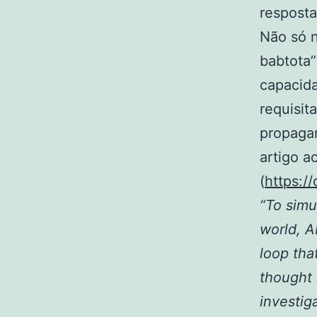
resposta
Não só n
babtota
capacida
requisit
propagar
artigo a
(
https:/
“To simu
world, 
loop tha
thought 
investig