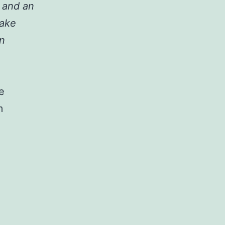
 and an
make
wn
e
m