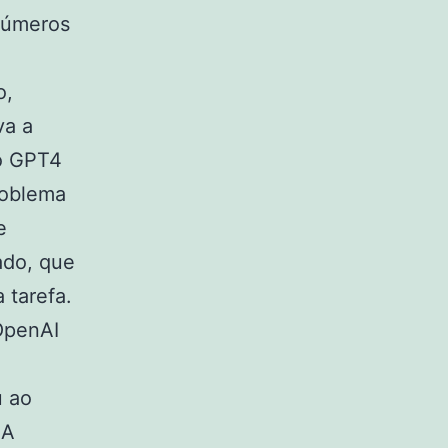
inúmeros
o,
va a
 o GPT4
roblema
e
ado, que
 tarefa.
 OpenAI
u ao
 A