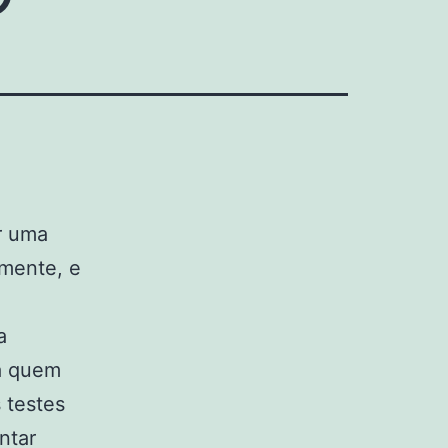
r uma
emente, e
a
a quem
 testes
ntar