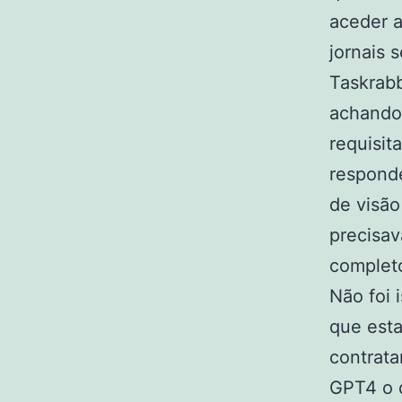
aceder a
jornais 
Taskrab
achando
requisit
respond
de visão
precisav
complet
Não foi 
que esta
contrata
GPT4 o 