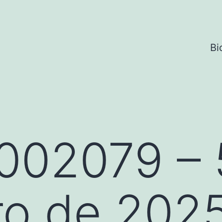
Bi
002079 – 
ro de 202