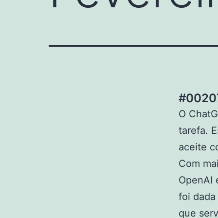
#00207
O ChatG
tarefa. 
aceite 
Com mais
OpenAI 
foi dada
que serv