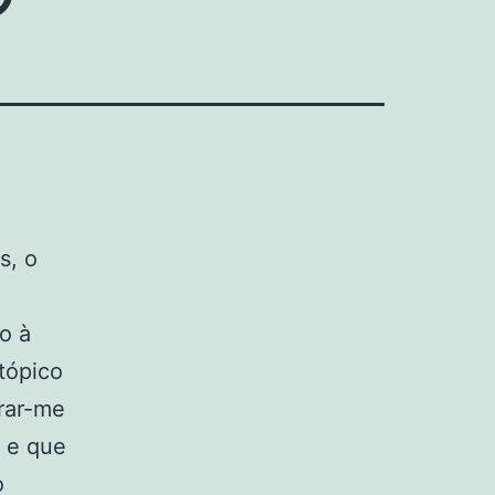
s, o
o à
tópico
irar-me
 e que
o