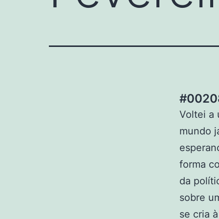
#00208
Voltei a
mundo j
esperanç
forma co
da polít
sobre u
se cria 