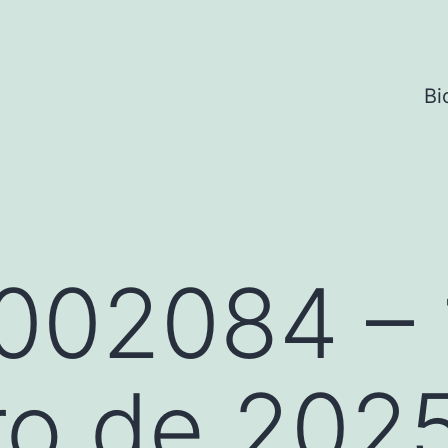
Bi
002084 – 
ro de 202