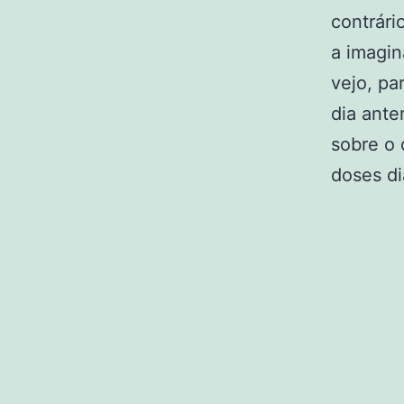
contrári
a imagin
vejo, pa
dia ante
sobre o 
doses di