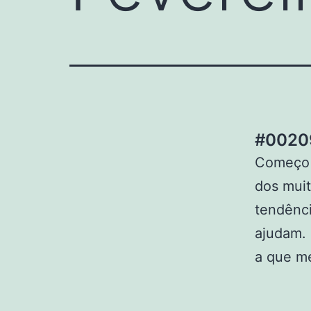
#00209
Começo o
dos muit
tendênci
ajudam. 
a que me