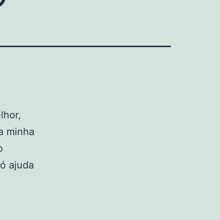
lhor,
ta minha
o
ó ajuda