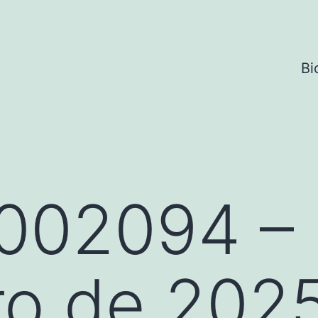
Bi
002094 – 
ro de 202