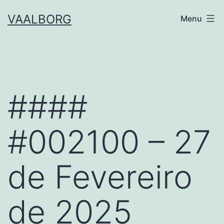
Skip
VAALBORG
Menu
to
content
####
#002100 – 27
de Fevereiro
de 2025