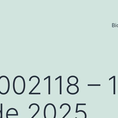
Bi
002118 – 1
de 2025