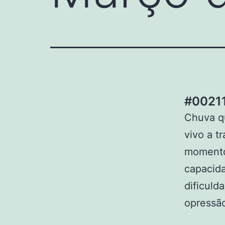
#00211
Chuva qu
vivo a 
momentos
capacida
dificul
opressão