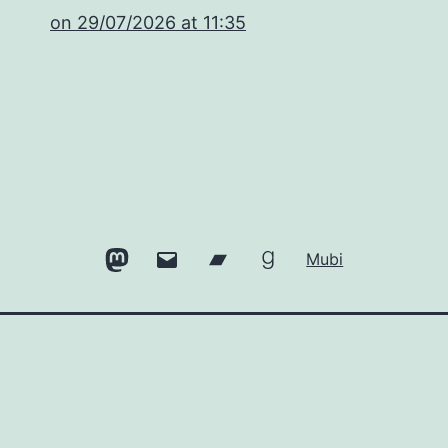
​on 29/07/2026 at 11:35
Mastodon
Email
Bandcamp
Goodreads
Mubi