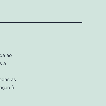
ida ao
s a
odas as
ação à