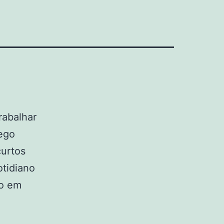
rabalhar
rego
curtos
otidiano
po em