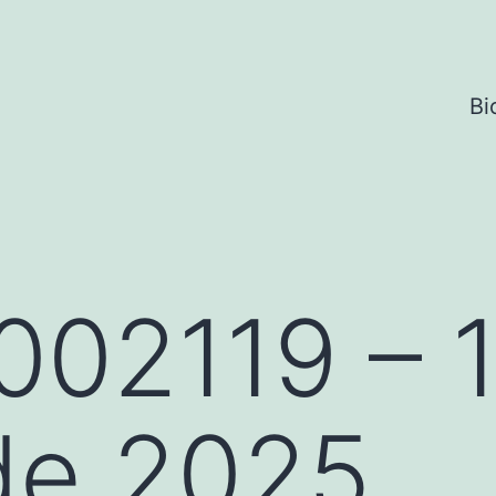
Bi
002119 – 
de 2025