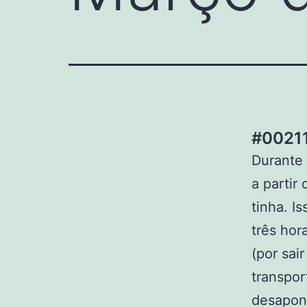
#00211
Durante 
a partir
tinha. I
três hor
(por sai
transpor
desapon