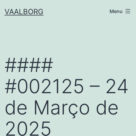
Skip
VAALBORG
Menu
to
content
####
#002125 – 24
de Março de
2025