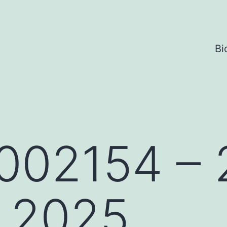
Bi
002154 – 
e 2025