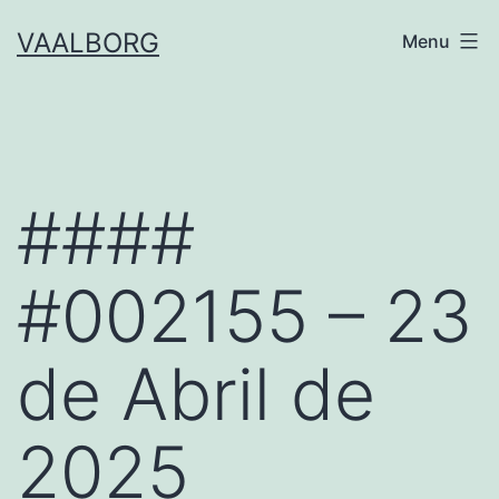
Skip
VAALBORG
Menu
to
content
####
#002155 – 23
de Abril de
2025