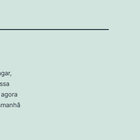
gar,
essa
 agora
 amanhã