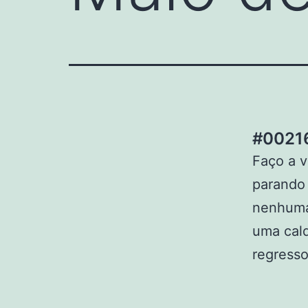
#00216
Faço a v
parando 
nenhuma 
uma cal
regresso