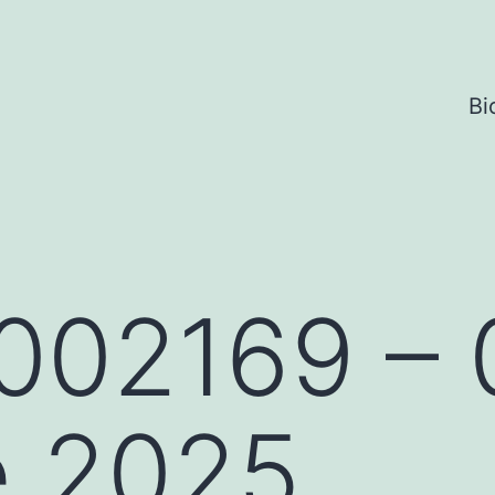
Bi
002169 – 
e 2025