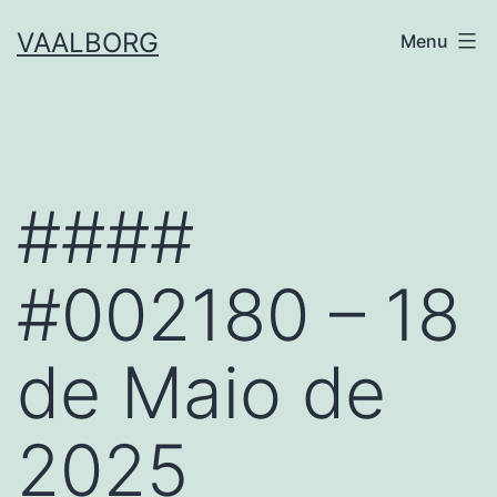
Skip
VAALBORG
Menu
to
content
####
#002180 – 18
de Maio de
2025