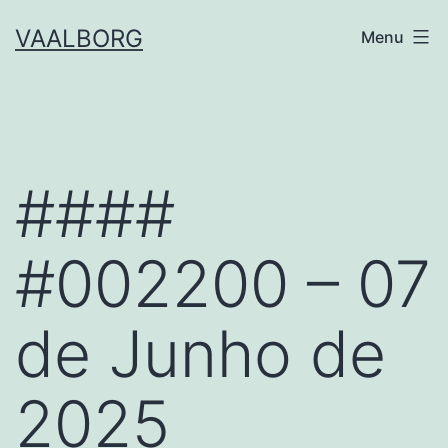
Skip
VAALBORG
Menu
to
content
####
#002200 – 07
de Junho de
2025