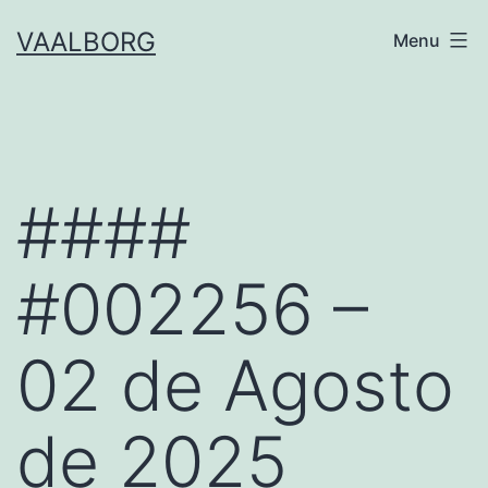
Skip
VAALBORG
Menu
to
content
####
#002256 –
02 de Agosto
de 2025