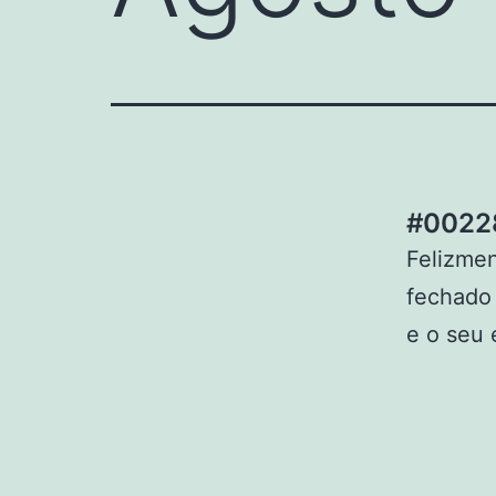
#00228
Felizmen
fechado 
e o seu 