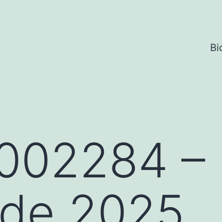
Bi
002284 – 
 de 2025