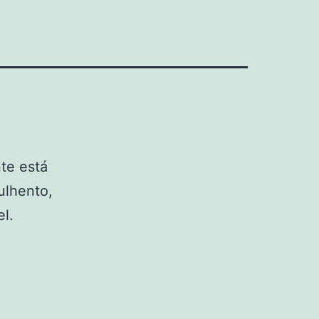
nte está
ulhento,
l.