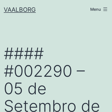
Skip
VAALBORG
Menu
to
content
####
#002290 –
05 de
Setembro de