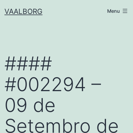
Skip
VAALBORG
Menu
to
content
####
#002294 –
09 de
Setembro de