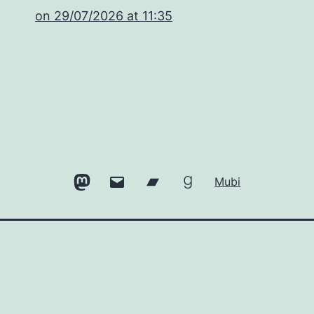
​on 29/07/2026 at 11:35
Mastodon
Email
Bandcamp
Goodreads
Mubi