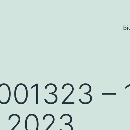
Bi
001323 – 
e 2023