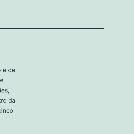
o e de
se
ães,
tro da
cinco