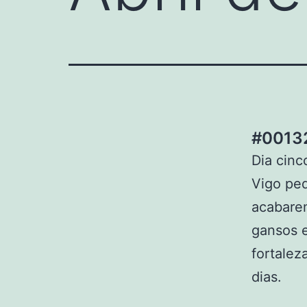
#00132
Dia cin
Vigo ped
acabarem
gansos e
fortalez
dias.