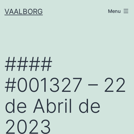
Skip
VAALBORG
Menu
to
content
####
#001327 – 22
de Abril de
2023