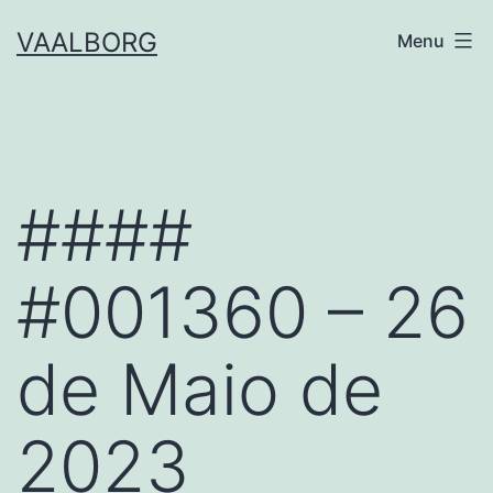
Skip
VAALBORG
Menu
to
content
####
#001360 – 26
de Maio de
2023