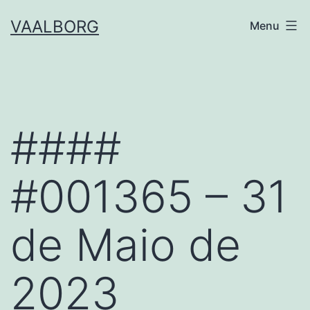
Skip
VAALBORG
Menu
to
content
####
#001365 – 31
de Maio de
2023