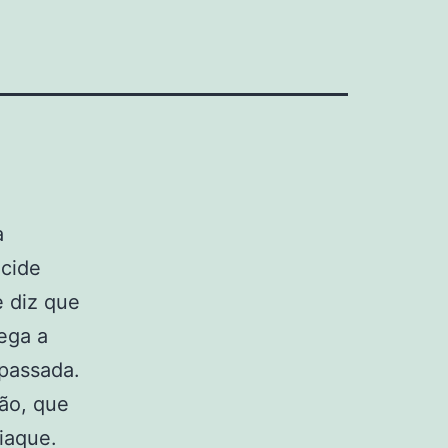
a
ecide
e diz que
ega a
 passada.
não, que
iaque.