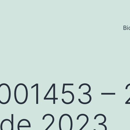
Bi
001453 – 
 de 2023