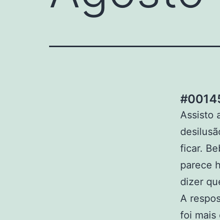
#00145
Assisto 
desilusã
ficar. B
parece h
dizer qu
A respos
foi mais